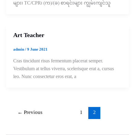
များ၊ TC/CPR၊ (က)/(ခ) စာရင်းများ ကျွမ်းကျင်သူ
Art Teacher
admin
/
9 June 2021
Cras tincidunt risus fermentum placerat semper.
Vestibulum at tellus viverra, scelerisque erat a, cursus
leo. Nunc consectetur eros erat, a
←
Previous
1
2