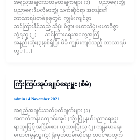
အရည်အချင်းသတ်မှတ်ချက်များ (၁) ပညာရေးဘွဲ့၊
ပညာရေးဒီပလိုမာဘွဲ့၊ သက်ဆိုင်ရာ အတန်း၏
ဘာသာရပ်တစ်ခုခုတွင် ကျွမ်းကျင်စွာ
သင်ကြားနိုင်သည့် သိပ္ပံ၊ ဝိဇ္ဇာ၊ မဟာသိပ္ပံ၊ မဟာဝိဇ္ဇာ
ဘွဲ့ရသူ (၂) သင်ကြားရေးအတွေ့အကြုံ
အနည်းဆုံး(၃)နှစ်ရှိပြီး မိမိ ကျွမ်းကျင်သည့် ဘာသာရပ်
တွင် […]
ကြီးကြပ်အုပ်ချုပ်ရေးမှူး (စီမံ)
admin
/
4 November 2021
အရည်အချင်းသတ်မှတ်ချက်များ (၁)
အထက်တန်းကျောင်းအုပ် (သို့) မြို့နယ်ပညာရေးမှူး
ရာထူးဖြင့် အငြိမ်းစား ယူထားပြီးသူ (၂) ကျန်းမာရေး
ကောင်းမွန်သူ၊ (၃) ရုံးမှတ်တမ်းဆိုင်ရာ စာဝင်/စာထွက်