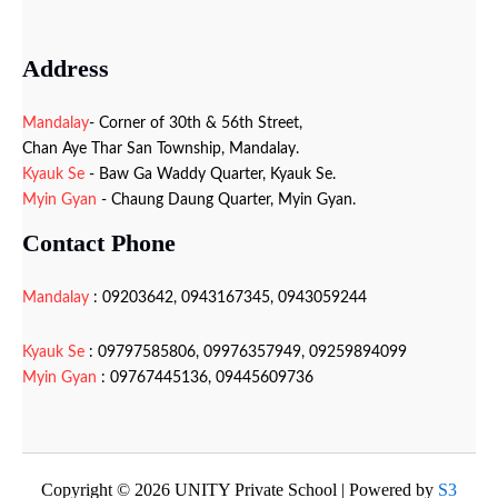
Address
Mandalay
- Corner of 30th & 56th Street,
Chan Aye Thar San Township, Mandalay.
Kyauk Se
- Baw Ga Waddy Quarter, Kyauk Se.
Myin Gyan
- Chaung Daung Quarter, Myin Gyan.
Contact Phone
Mandalay
: 09203642, 0943167345, 0943059244
Kyauk Se
: 09797585806, 09976357949, 09259894099
Myin Gyan
: 09767445136, 09445609736
Copyright © 2026 UNITY Private School | Powered by
S3